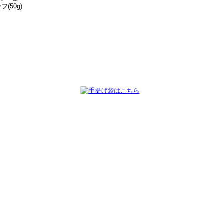
(50g)