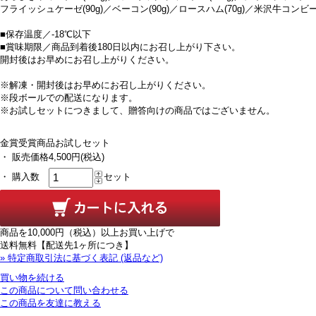
フライッシュケーゼ(90g)／ベーコン(90g)／ロースハム(70g)／米沢牛コンビーフ
■保存温度／-18℃以下
■賞味期限／商品到着後180日以内にお召し上がり下さい。
開封後はお早めにお召し上がりください。
※解凍・開封後はお早めにお召し上がりください。
※段ボールでの配送になります。
※お試しセットにつきまして、贈答向けの商品ではございません。
金賞受賞商品お試しセット
・ 販売価格
4,500円(税込)
・ 購入数
セット
商品を10,000円
（税込）
以上お買い上げで
送料無料【配送先1ヶ所につき】
» 特定商取引法に基づく表記 (返品など)
買い物を続ける
この商品について問い合わせる
この商品を友達に教える