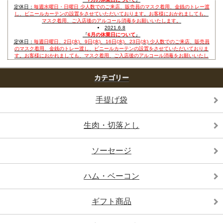
定休日：
毎週水曜日・日曜日 少人数でのご来店、販売員のマスク着用、金銭のトレー渡
し、ビニールカーテンの設置をさせていただいております。お客様におかれましても、
マスク着用、ご入店後のアルコール消毒をお願いいたします。
2021.6.8
『
6月の休業日について
』
定休日：
毎週日曜日、2日(水)、9日(水)、16日(水)、23日(水) 少人数でのご来店、販売員
のマスク着用、金銭のトレー渡し、ビニールカーテンの設置をさせていただいておりま
す。お客様におかれましても、マスク着用、ご入店後のアルコール消毒をお願いいたし
ます。
2021.4.23
『
5月の休業日について
カテゴリー
』
定休日：
毎週日曜日、3日(月)、4日(火)、5日(水)、19日(水)、26日(水) ＊ゴールデンウィ
ーク中のお問い合わせにつきましては、6日以降の対応となります。＊5月1日～5月10日
の間は、出荷業務が停止します。
手提げ袋
少人数でのご来店、販売員のマスク着用、金銭のトレー渡し、ビニールカーテンの設置
をさせていただいております。お客様におかれましても、マスク着用、ご入店後のアル
コール消毒をお願いいたします。
生肉・切落とし
2021.4.2
『
4月の休業日について
』
定休日：
毎週日曜日、毎週水曜日
少人数でのご来店、販売員のマスク着用、金銭のトレー渡し、ビニールカーテンの設置
ソーセージ
をさせていただいております。お客様におかれましても、マスク着用、ご入店後のアル
コール消毒をお願いいたします。
2021.3.2
『
3月の休業日について
』
ハム・ベーコン
定休日：
毎週日曜日、毎週水曜日
休業日：
6日(土)、20日(土祝)
少人数でのご来店、販売員のマスク着用、金銭のトレー渡し、ビニールカーテンの設置
ギフト商品
をさせていただいております。お客様におかれましても、マスク着用、ご入店後のアル
コール消毒をお願いいたします。
2021.2.1
『
2月の休業日について
』