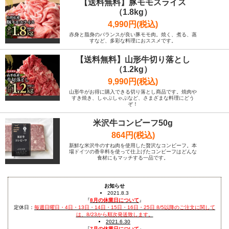
【送料無料】豚モモスライス
（1.8kg）
4,990円(税込)
赤身と脂身のバランスが良い豚モモ肉。焼く、煮る、蒸
すなど、多彩な料理におススメです。
【送料無料】山形牛切り落とし
（1.2kg）
9,990円(税込)
山形牛がお得に購入できる切り落とし商品です。焼肉や
すき焼き、しゃぶしゃぶなど、さまざまな料理にどう
ぞ！
米沢牛コンビーフ50g
864円(税込)
新鮮な米沢牛のすね肉を使用した贅沢なコンビーフ。本
場ドイツの香辛料を使って仕上げたコンビーフはどんな
食材にもマッチする一品です。
お知らせ
2021.8.3
『
8月の休業日について
』
定休日：
毎週日曜日・4日・13日・14日・15日・16日・25日 8/5以降のご注文に関して
は、8/23から順次発送致します。
2021.6.30
『
7月の休業日について
』