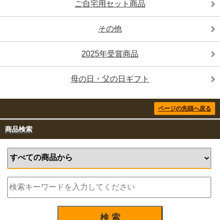
ご自宅用セット商品
定休日：
毎週日曜日、毎週水曜日
休業日：
11日(木)、23日(火)
少人数でのご来店、販売員のマスク着用、金銭のトレー渡し、ビニールカーテンの設置
をさせていただいております。お客様におかれましても、マスク着用、ご入店後のアル
その他
コール消毒をお願いいたします。
2021.1.8
2025年受賞商品
『
店舗営業時間変更のお知らせ
』
2021年1月より、店舗の営業時間を9:30～17:00に変更いたします。お間違えの無いよ
うにご注意ください。
定休日：
毎週日曜日、水曜日
母の日・父の日ギフト
2020.12.19
『
年末年始の発送について
』
発送締め日：
12月23日(水)まで。以降のご注文はすべて1月11日(月)からとなります
2020.12.10
ページの先頭へ戻る
『
12月の休業日について
』
定休日：
毎週日曜日
年末年始休業日：
31日(木)午後から1月6日(水)まで
商品検索
少人数でのご来店、販売員のマスク着用、金銭のトレー渡し、ビニールカーテンの設置
をさせていただいております。お客様におかれましても、マスク着用、ご入店後のアル
コール消毒をお願いいたします。
2020.10.31
『
11月の休業日について
』
定休日：
毎週日曜日
休業日：
4日(水)、11日(水)、25日(水)
少人数でのご来店、販売員のマスク着用、金銭のトレー渡し、ビニールカーテンの設置
をさせていただいております。お客様におかれましても、マスク着用、ご入店後のアル
コール消毒をお願いいたします。
2020.10.15
『
たかはたフェア
』