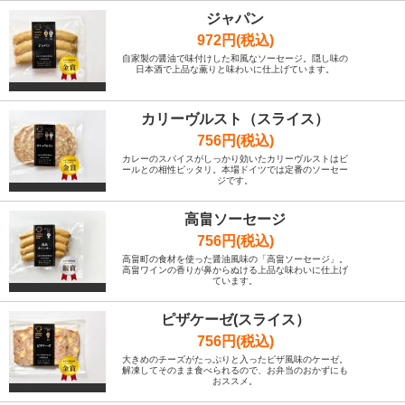
ジャパン
972円(税込)
自家製の醤油で味付けした和風なソーセージ。隠し味の
日本酒で上品な薫りと味わいに仕上げています。
カリーヴルスト（スライス）
756円(税込)
カレーのスパイスがしっかり効いたカリーヴルストはビ
ールとの相性ピッタリ。本場ドイツでは定番のソーセー
ジです。
高畠ソーセージ
756円(税込)
高畠町の食材を使った醤油風味の「高畠ソーセージ」。
高畠ワインの香りが鼻からぬける上品な味わいに仕上げ
ています。
ピザケーゼ(スライス）
756円(税込)
大きめのチーズがたっぷりと入ったピザ風味のケーゼ。
解凍してそのまま食べられるので、お弁当のおかずにも
おススメ。