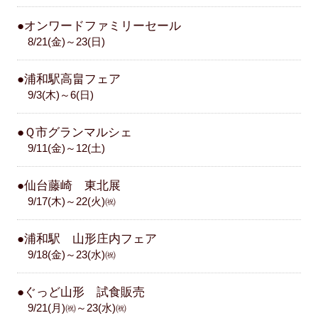
●オンワードファミリーセール
8/21(金)～23(日)
●浦和駅高畠フェア
9/3(木)～6(日)
●Ｑ市グランマルシェ
9/11(金)～12(土)
●仙台藤崎 東北展
9/17(木)～22(火)㈷
●浦和駅 山形庄内フェア
9/18(金)～23(水)㈷
●ぐっど山形 試食販売
9/21(月)㈷～23(水)㈷