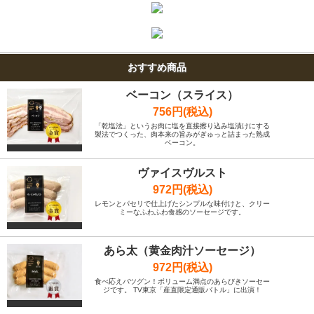
おすすめ商品
ベーコン（スライス）
756円(税込)
「乾塩法」というお肉に塩を直接擦り込み塩漬けにする
製法でつくった、肉本来の旨みがぎゅっと詰まった熟成
ベーコン。
ヴァイスヴルスト
972円(税込)
レモンとパセリで仕上げたシンプルな味付けと、クリー
ミーなふわふわ食感のソーセージです。
あら太（黄金肉汁ソーセージ）
972円(税込)
食べ応えバツグン！ボリューム満点のあらびきソーセー
ジです。 TV東京「産直限定通販バトル」に出演！