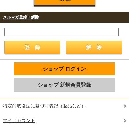
場所：仙台駅 ステンドグラス前
日時：10月16日(金)～10月18日(日)
2020.10.2
メルマガ登録・解除
『
今月の食品プロモーション
』
場所：伊勢丹浦和店様 地下１階
日時：10月1日(木)～10月6日(火)
2020.9.3
『
天高く舌肥ゆる秋到来！美味満喫特集
』
場所：伊勢丹新宿店様 地下１階
日時：9月2日(水)～9月8日(火)
2020.8.27
『
9月の休業日について
』
定休日：
毎週日曜日
ショップ ログイン
休業日：
2日(水)、9日(水)、16日(水)、21日(月)、22日(火)、26日(土)
少人数でのご来店、販売員のマスク着用、金銭のトレー渡し、ビニールカーテンの設置
をさせていただいております。お客様におかれましても、マスク着用、ご入店後のアル
コール消毒をお願いいたします。
ショップ 新規会員登録
2020.7.31
8/4以降のご注文につきましては、
『
8/20以降の発送となります。
特定商取引法に基づく表記（返品など）
8月の営業につい
て
』
月13日(木)～16日
8
(日
マイアカウント
定休日：日曜日、8月5日(水)、
)、
8月
26日(水)