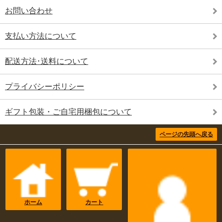
★★★大人気のお中元販売中★★★ 店頭引き取りの際は、事前にお電話でご予約をいた
だきますと、スムーズにお渡しが可能です。 販売員のマスク着用、金銭のトレー渡し、
お問い合わせ
ビニールカーテンの設置をさせていただいております。お客様におかれましても、ご入
店後のアルコール消毒をお願いいたします。
支払い方法について
2020.7.13
『
7月の営業について
』
定休日：日曜日、7月8日(水)、7月15日(水)、7月25日(土)、7月29日(水)
★★★大人気のお中元販売中★★★ 店頭引き取りの際は、事前にお電話でご予約をいた
配送方法･送料について
だきますと、スムーズにお渡しが可能です。 販売員のマスク着用、金銭のトレー渡し、
ビニールカーテンの設置をさせていただいております。お客様におかれましても、ご入
店後のアルコール消毒をお願いいたします。
プライバシーポリシー
2020.6.9
『
6月の営業について
』
定休日：日曜日、6月24日(水)
ギフト包装・ご自宅用梱包について
販売員のマスク着用、金銭のトレー渡し、ビニールカーテンの設置をさせていただいて
おります。お客様におかれましても、ご入店後のアルコール消毒をお願いいたします。
2020.5.12
ページの先頭へ戻る
『
5月の営業について
』
5月11日(月)より営業を致しております。営業時間9:00～17:00
定休日：日曜日、5月20日(水)
＊今後の状況により、変更する場合がございます。 販売員のマスク着用、金銭のトレー
渡し、ビニールカーテンの設置をさせていただいております。お客様におかれまして
も、ご入店後のアルコール消毒をお願いいたします。
2020.4.29
『
GW期間中の出荷について
』
ホーム
出荷停止期間：2020年4月30日（木）から2020年5月7日（木）まで
カート
出荷再開日：2020年5月8日（金）
GW期間中は休業致しますのでご了承ください。 ＊4月29日までご注文をいただいた分