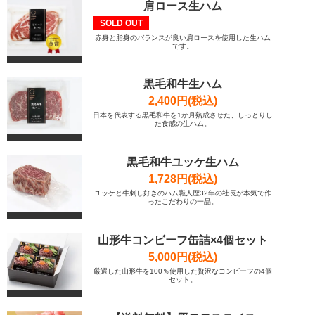
肩ロース生ハム
SOLD OUT
赤身と脂身のバランスが良い肩ロースを使用した生ハム
です。
黒毛和牛生ハム
2,400円(税込)
日本を代表する黒毛和牛を1か月熟成させた、しっとりし
た食感の生ハム。
黒毛和牛ユッケ生ハム
1,728円(税込)
ユッケと牛刺し好きのハム職人歴32年の社長が本気で作
ったこだわりの一品。
山形牛コンビーフ缶詰×4個セット
5,000円(税込)
厳選した山形牛を100％使用した贅沢なコンビーフの4個
セット。