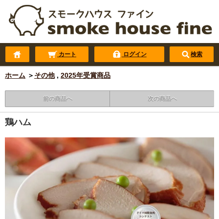
カート
ログイン
検索
ホーム
＞
その他
,
2025年受賞商品
前の商品へ
次の商品へ
鶏ハム